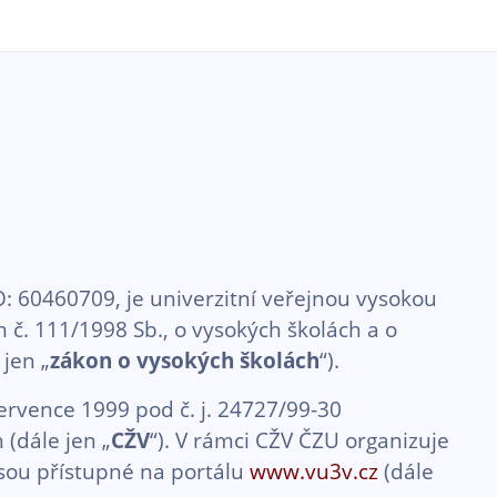
: 60460709, je univerzitní veřejnou vysokou
m č. 111/1998 Sb., o vysokých školách a o
jen „
zákon o vysokých školách
“).
ervence 1999 pod č. j. 24727/99-30
 (dále jen „
CŽV
“). V rámci CŽV ČZU organizuje
jsou přístupné na portálu
www.vu3v.cz
(dále