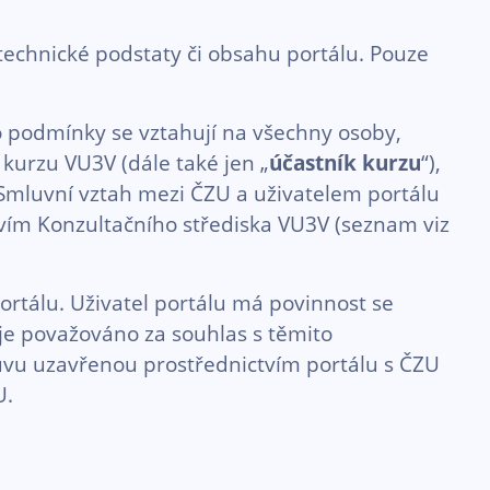
chnické podstaty či obsahu portálu. Pouze
 podmínky se vztahují na všechny osoby,
kurzu VU3V (dále také jen „
účastník kurzu
“),
. Smluvní vztah mezi ČZU a uživatelem portálu
tvím Konzultačního střediska VU3V (seznam viz
rtálu. Uživatel portálu má povinnost se
 je považováno za souhlas s těmito
vu uzavřenou prostřednictvím portálu s ČZU
U.