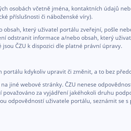
ných osobách včetně jména, kontaktních údajů nebo
é příslušnosti či náboženské víry).
sah, který uživatel portálu zveřejní, pošle nebo
í odstranit informace a/nebo obsah, který uživate
é jsou ČZU k dispozici dle platné právní úpravy.
portálu kdykoliv upravit či změnit, a to bez před
na jiné webové stránky. ČZU nenese odpovědnost
 považováno za vyjádření jakéhokoli druhu podpor
ou odpovědností uživatele portálu, seznámit se s 