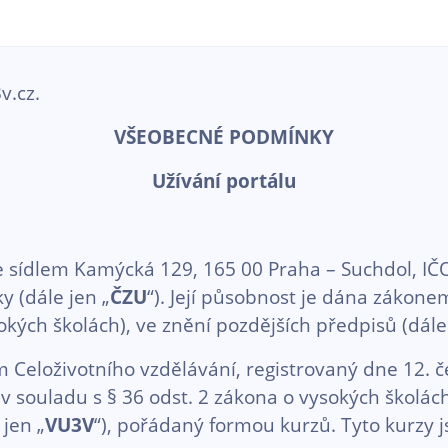
v.cz.
VŠEOBECNÉ PODMÍNKY
Užívání portálu
e sídlem Kamýcká 129, 165 00 Praha – Suchdol, IČO
y (dále jen „
ČZU
“). Její působnost je dána zákone
kých školách), ve znění pozdějších předpisů (dále 
m Celoživotního vzdělávání, registrovaný dne 12. č
v souladu s § 36 odst. 2 zákona o vysokých školách
 jen „
VU3V
“), pořádaný formou kurzů. Tyto kurzy 