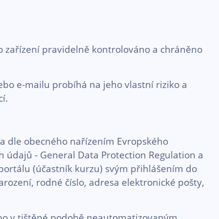
oto zařízení pravidelně kontrolováno a chráněno
bo e-mailu probíhá na jeho vlastní riziko a
í.
éna dle obecného nařízením Evropského
h údajů - General Data Protection Regulation a
 portálu (účastník kurzu) svým přihlášením do
ození, rodné číslo, adresa elektronické pošty,
bo v tištěné podobě neautomatizovaným