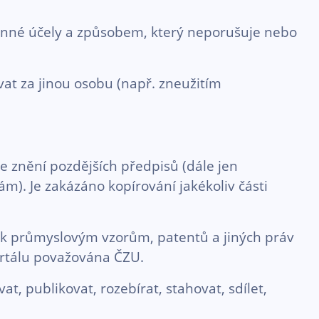
konné účely a způsobem, který neporušuje nebo
at za jinou osobu (např. zneužitím
ve znění pozdějších předpisů (dále jen
). Je zakázáno kopírování jakékoliv části
v k průmyslovým vzorům, patentů a jiných práv
ortálu považována ČZU.
 publikovat, rozebírat, stahovat, sdílet,