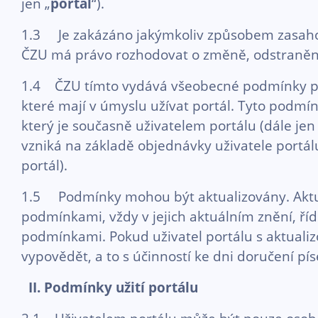
jen „
portál
“).
1.3 Je zakázáno jakýmkoliv způsobem zasahov
ČZU má právo rozhodovat o změně, odstranění č
1.4 ČZU tímto vydává všeobecné podmínky pro 
které mají v úmyslu užívat portál. Tyto podmí
který je současně uživatelem portálu (dále jen
vzniká na základě objednávky uživatele portá
portál).
1.5 Podmínky mohou být aktualizovány. Aktuali
podmínkami, vždy v jejich aktuálním znění, říd
podmínkami. Pokud uživatel portálu s aktual
vypovědět, a to s účinností ke dni doručení 
II. Podmínky užití portálu