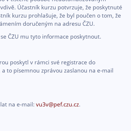
divě. Účastník kurzu potvrzuje, že poskytnuté
tník kurzu prohlašuje, že byl poučen o tom, že
známením doručeným na adresu ČZU.
e se ČZU mu tyto informace poskytnout.
rou poskytl v rámci své registrace do
at, a to písemnou zprávou zaslanou na e-mail
lat na e-mail:
vu3v@pef.czu.cz
.