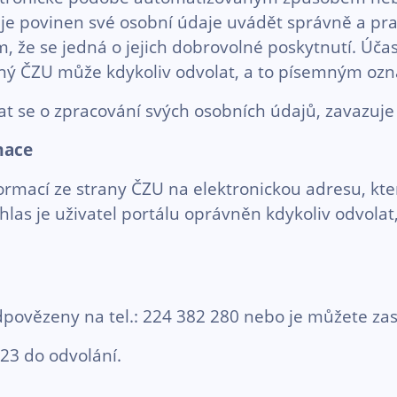
je povinen své osobní údaje uvádět správně a prav
, že se jedná o jejich dobrovolné poskytnutí. Účas
ený ČZU může kdykoliv odvolat, a to písemným o
vat se o zpracování svých osobních údajů, zavazuj
mace
ormací ze strany ČZU na elektronickou adresu, kte
uhlas je uživatel portálu oprávněn kdykoliv odvol
ovězeny na tel.: 224 382 280 nebo je můžete zas
023 do odvolání.