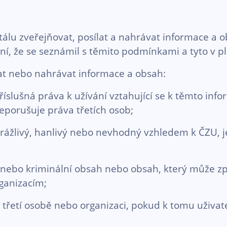
lu zveřejňovat, posílat a nahrávat informace a ob
ení, že se seznámil s těmito podmínkami a tyto v 
lat nebo nahrávat informace a obsah:
lušná práva k užívání vztahující se k těmto info
neporušuje práva třetích osob;
rážlivý, hanlivý nebo nevhodný vzhledem k ČZU, 
í nebo kriminální obsah nebo obsah, který může z
ganizacím;
třetí osobě nebo organizaci, pokud k tomu uživa