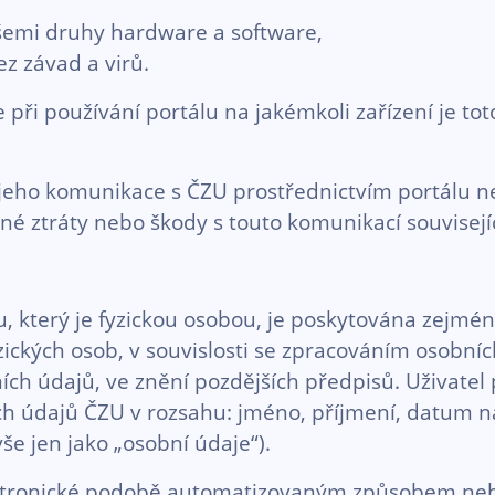
šemi druhy hardware a software,
z závad a virů.
e při používání portálu na jakémkoli zařízení je t
 jeho komunikace s ČZU prostřednictvím portálu ne
 ztráty nebo škody s touto komunikací souvisejíc
, který je fyzickou osobou, je poskytována zejm
ckých osob, v souvislosti se zpracováním osobníc
ích údajů, ve znění pozdějších předpisů. Uživatel
h údajů ČZU v rozsahu: jméno, příjmení, datum nar
vše jen jako „osobní údaje“).
ktronické podobě automatizovaným způsobem ne