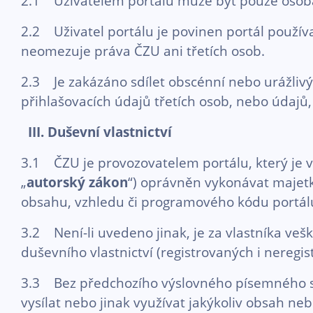
2.1 Uživatelem portálu může být pouze osoba 
2.2 Uživatel portálu je povinen portál použí
neomezuje práva ČZU ani třetích osob.
2.3 Je zakázáno sdílet obscénní nebo urážlivý
přihlašovacích údajů třetích osob, nebo údajů,
III.
Duševní vlastnictví
3.1 ČZU je provozovatelem portálu, který je v 
„
autorský zákon
“) oprávněn vykonávat majetk
obsahu, vzhledu či programového kódu portálu
3.2 Není-li uvedeno jinak, je za vlastníka v
duševního vlastnictví (registrovaných i nere
3.3 Bez předchozího výslovného písemného sou
vysílat nebo jinak využívat jakýkoliv obsah ne