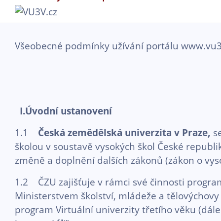
Přejít k hlavnímu obsahu
Všeobecné podmínky užívání portálu www.vu3
I.Úvodní ustanovení
1.1
Česká zemědělská univerzita v Praze,
s
školou v soustavě vysokých škol České republik
změně a doplnění dalších zákonů (zákon o vyso
1.2 ČZU zajišťuje v rámci své činnosti progra
Ministerstvem školství, mládeže a tělovýchovy 
program Virtuální univerzity třetího věku (dále