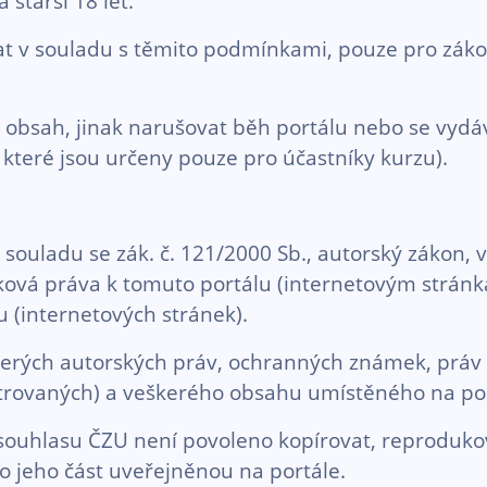
starší 18 let.
vat v souladu s těmito podmínkami, pouze pro zá
 obsah, jinak narušovat běh portálu nebo se vydáv
 které jsou určeny pouze pro účastníky kurzu).
souladu se zák. č. 121/2000 Sb., autorský zákon, 
ová práva k tomuto portálu (internetovým stránkám
 (internetových stránek).
eškerých autorských práv, ochranných známek, prá
gistrovaných) a veškerého obsahu umístěného na p
hlasu ČZU není povoleno kopírovat, reprodukovat,
bo jeho část uveřejněnou na portále.