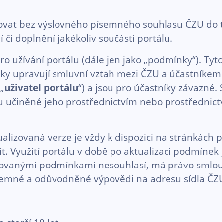
at bez výslovného písemného souhlasu ČZU do te
i doplnění jakékoliv součásti portálu.
užívání portálu (dále jen jako „podmínky“). Tyto
nky upravují smluvní vztah mezi ČZU a účastníkem 
 „
uživatel portálu
“) a jsou pro účastníky závazné
lu učiněné jeho prostřednictvím nebo prostřednic
zovaná verze je vždy k dispozici na stránkách po
it. Využití portálu v době po aktualizaci podmínek
izovanými podmínkami nesouhlasí, má právo smlou
písemné a odůvodněné výpovědi na adresu sídla ČZ