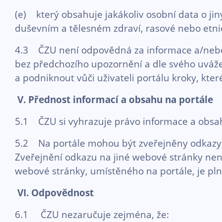
(e) který obsahuje jakákoliv osobní data o ji
duševním a tělesném zdraví, rasové nebo etnick
4.3 ČZU není odpovědná za informace a/nebo ob
bez předchozího upozornění a dle svého uvážen
a podniknout vůči uživateli portálu kroky, kter
V. Přednost informací a obsahu na portále
5.1 ČZU si vyhrazuje právo informace a obsah 
5.2 Na portále mohou být zveřejněny odkazy 
Zveřejnění odkazu na jiné webové stránky není
webové stránky, umístěného na portále, je pln
VI.
Odpovědnost
6.1 ČZU nezaručuje zejména, že: