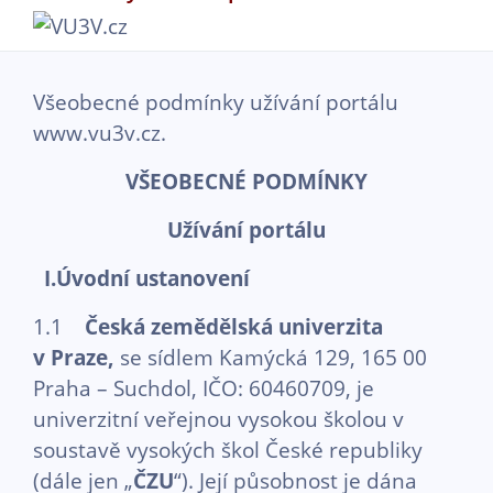
Přejít k hlavnímu obsahu
Všeobecné podmínky užívání portálu
www.vu3v.cz.
VŠEOBECNÉ PODMÍNKY
Užívání portálu
I.Úvodní ustanovení
1.1
Česká zemědělská univerzita
v Praze,
se sídlem Kamýcká 129, 165 00
Praha – Suchdol, IČO: 60460709, je
univerzitní veřejnou vysokou školou v
soustavě vysokých škol České republiky
(dále jen „
ČZU
“). Její působnost je dána