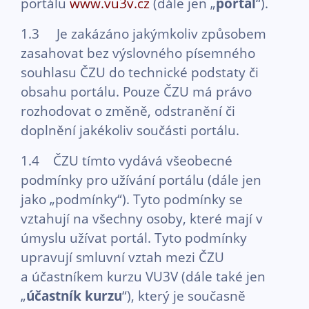
portálu
www.vu3v.cz
(dále jen „
portál
“).
1.3 Je zakázáno jakýmkoliv způsobem
zasahovat bez výslovného písemného
souhlasu ČZU do technické podstaty či
obsahu portálu. Pouze ČZU má právo
rozhodovat o změně, odstranění či
doplnění jakékoliv součásti portálu.
1.4 ČZU tímto vydává všeobecné
podmínky pro užívání portálu (dále jen
jako „podmínky“). Tyto podmínky se
vztahují na všechny osoby, které mají v
úmyslu užívat portál. Tyto podmínky
upravují smluvní vztah mezi ČZU
a účastníkem kurzu VU3V (dále také jen
„
účastník kurzu
“), který je současně