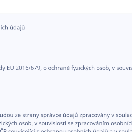
ích údajů
 EU 2016/679, o ochraně fyzických osob, v souvis
budou ze strany správce údajů zpracovány v soul
ckých osob, v souvislosti se zpracováním osobníc
 ČR související s ochranou osobních údajů a v so