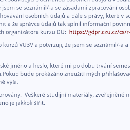
že jsem se seznámil/-a se zásadami zpracování oso
vávání osobních údajů a dále s právy, které v s
t a že správce údajů tak splnil informační povinn
ch organizátora kurzu DU:
https://gdpr.czu.cz/cs/
do kurzů VU3V a potvrzuji, že jsem se seznámil/-a
ské jméno a heslo, které mi po dobu trvání semest
.Pokud bude prokázáno zneužití mých přihlašovací
é výši.
torovány. Veškeré studijní materiály, zveřejněné 
 je jakkoli šířit.