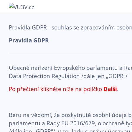
Přejít k hlavnímu obsahu
Pravidla GDPR - souhlas se zpracováním osobn
Pravidla GDPR
Obecné nařízení Evropského parlamentu a Rady
Data Protection Regulation /dále jen „GDPR“/
Po přečtení klikněte níže na políčko
Další
.
Beru na vědomí, že poskytnuté osobní údaje 
parlamentu a Rady EU 2016/679, o ochraně fyzi
/dále jen „GDPR“/, v souladu s právní úpravou