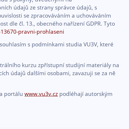
bních údajů ze strany správce údajů, s
ouvislosti se zpracováváním a uchováváním
ost dle čl. 13., obecného nařízení GDPR. Tyto
r-13670-pravni-prohlaseni
 a souhlasím s podmínkami studia VU3V, které
rálního kurzu zpřístupní studijní materiály na
ch údajů dalšími osobami, zavazuji se za ně
na portálu
www.vu3v.cz
podléhají autorským