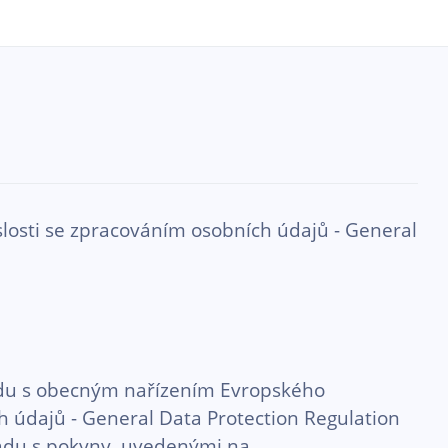
losti se zpracováním osobních údajů - General
adu s obecným nařízením Evropského
h údajů - General Data Protection Regulation
uladu s pokyny, uvedenými na