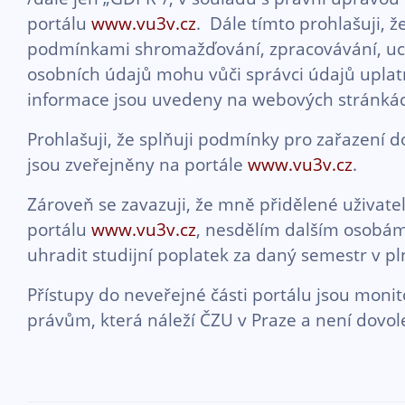
portálu
www.vu3v.cz
. Dále tímto prohlašuji, 
podmínkami shromažďování, zpracovávání, ucho
osobních údajů mohu vůči správci údajů uplatni
informace jsou uvedeny na webových stránká
Prohlašuji, že splňuji podmínky pro zařazení 
jsou zveřejněny na portále
www.vu3v.cz
.
Zároveň se zavazuji, že mně přidělené uživatel
portálu
www.vu3v.cz
, nesdělím dalším osobám
uhradit studijní poplatek za daný semestr v pln
Přístupy do neveřejné části portálu jsou moni
právům, která náleží ČZU v Praze a není dovoleno