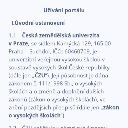
Užívání portálu
I.Úvodní ustanovení
1.1
Česká zemědělská univerzita
v Praze,
se sídlem Kamýcká 129, 165 00
Praha – Suchdol, IČO: 60460709, je
univerzitní veřejnou vysokou školou v
soustavě vysokých škol České republiky
(dále jen „
ČZU
“). Její působnost je dána
zákonem č. 111/1998 Sb., o vysokých
školách a o změně a doplnění dalších
zákonů (zákon o vysokých školách), ve
znění pozdějších předpisů (dále jen „
zákon
o vysokých školách
“).
1.2 ČZU zajišťuje v rámci své činnosti