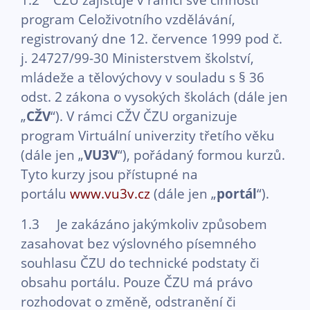
program Celoživotního vzdělávání,
registrovaný dne 12. července 1999 pod č.
j. 24727/99-30 Ministerstvem školství,
mládeže a tělovýchovy v souladu s § 36
odst. 2 zákona o vysokých školách (dále jen
„
CŽV
“). V rámci CŽV ČZU organizuje
program Virtuální univerzity třetího věku
(dále jen „
VU3V
“), pořádaný formou kurzů.
Tyto kurzy jsou přístupné na
portálu
www.vu3v.cz
(dále jen „
portál
“).
1.3 Je zakázáno jakýmkoliv způsobem
zasahovat bez výslovného písemného
souhlasu ČZU do technické podstaty či
obsahu portálu. Pouze ČZU má právo
rozhodovat o změně, odstranění či