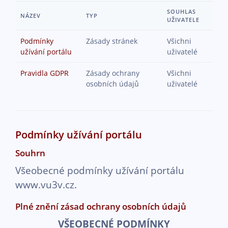
Přejít k hlavnímu obsahu
SOUHLAS
NÁZEV
TYP
UŽIVATELE
Podmínky
Zásady stránek
Všichni
užívání portálu
uživatelé
Pravidla GDPR
Zásady ochrany
Všichni
osobních údajů
uživatelé
Podmínky užívání portálu
Souhrn
Všeobecné podmínky užívání portálu
www.vu3v.cz.
Plné znění zásad ochrany osobních údajů
VŠEOBECNÉ PODMÍNKY