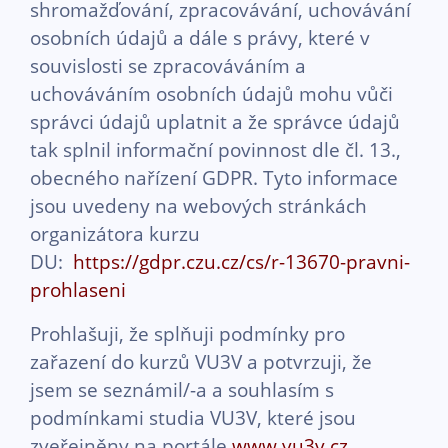
shromažďování, zpracovávání, uchovávání
osobních údajů a dále s právy, které v
souvislosti se zpracováváním a
uchováváním osobních údajů mohu vůči
správci údajů uplatnit a že správce údajů
tak splnil informační povinnost dle čl. 13.,
obecného nařízení GDPR. Tyto informace
jsou uvedeny na webových stránkách
organizátora kurzu
DU:
https://gdpr.czu.cz/cs/r-13670-pravni-
prohlaseni
Prohlašuji, že splňuji podmínky pro
zařazení do kurzů VU3V a potvrzuji, že
jsem se seznámil/-a a souhlasím s
podmínkami studia VU3V, které jsou
zveřejněny na portále
www.vu3v.cz
.