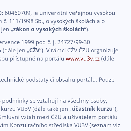
: 60460709, je univerzitní veřejnou vysokou
m č. 111/1998 Sb., o vysokých školách a o
jen „
zákon o vysokých školách
“).
ervence 1999 pod č. j. 24727/99-30
 (dále jen „
CŽV
“). V rámci CŽV ČZU organizuje
jsou přístupné na portálu
www.vu3v.cz
(dále
chnické podstaty či obsahu portálu. Pouze
 podmínky se vztahují na všechny osoby,
kurzu VU3V (dále také jen „
účastník kurzu
“),
. Smluvní vztah mezi ČZU a uživatelem portálu
tvím Konzultačního střediska VU3V (seznam viz