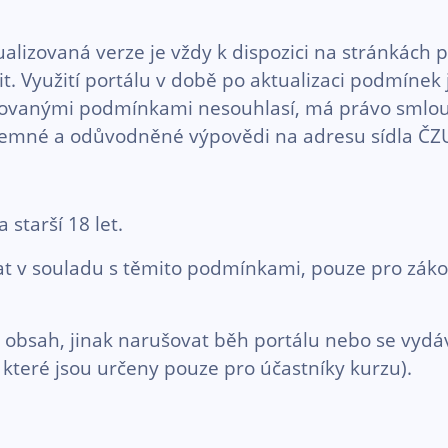
zovaná verze je vždy k dispozici na stránkách po
it. Využití portálu v době po aktualizaci podmínek
izovanými podmínkami nesouhlasí, má právo smlou
písemné a odůvodněné výpovědi na adresu sídla ČZ
starší 18 let.
vat v souladu s těmito podmínkami, pouze pro zá
 obsah, jinak narušovat běh portálu nebo se vydáv
 které jsou určeny pouze pro účastníky kurzu).