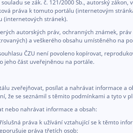
souladu se zák. č. 121/2000 Sb., autorský zákon, 
ová práva k tomuto portálu (internetovým stránkám
 (internetových stránek).
eškerých autorských práv, ochranných známek, prá
gistrovaných) a veškerého obsahu umístěného na p
hlasu ČZU není povoleno kopírovat, reprodukovat,
bo jeho část uveřejněnou na portále.
lu zveřejňovat, posílat a nahrávat informace a ob
ení, že se seznámil s těmito podmínkami a tyto v 
lat nebo nahrávat informace a obsah:
lušná práva k užívání vztahující se k těmto info
neporušuje práva třetích osob;