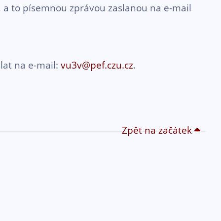
at, a to písemnou zprávou zaslanou na e-mail
lat na e-mail:
vu3v@pef.czu.cz
.
Zpět na začátek