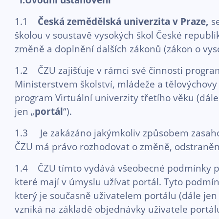
1.1
Česká zemědělská univerzita v Praze,
s
školou v soustavě vysokých škol České republik
změně a doplnění dalších zákonů (zákon o vyso
1.2 ČZU zajišťuje v rámci své činnosti progra
Ministerstvem školství, mládeže a tělovýchovy 
program Virtuální univerzity třetího věku (dále
jen „
portál
“).
1.3 Je zakázáno jakýmkoliv způsobem zasahov
ČZU má právo rozhodovat o změně, odstranění č
1.4 ČZU tímto vydává všeobecné podmínky pro 
které mají v úmyslu užívat portál. Tyto podmí
který je současně uživatelem portálu (dále jen
vzniká na základě objednávky uživatele portá