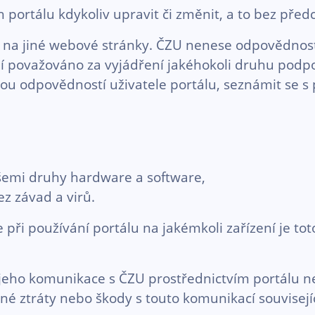
portálu kdykoliv upravit či změnit, a to bez před
na jiné webové stránky. ČZU nenese odpovědnost
 považováno za vyjádření jakéhokoli druhu podpor
ou odpovědností uživatele portálu, seznámit se s 
šemi druhy hardware a software,
z závad a virů.
e při používání portálu na jakémkoli zařízení je t
 jeho komunikace s ČZU prostřednictvím portálu ne
 ztráty nebo škody s touto komunikací souvisejíc