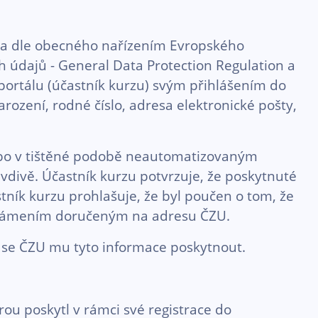
éna dle obecného nařízením Evropského
h údajů - General Data Protection Regulation a
 portálu (účastník kurzu) svým přihlášením do
ození, rodné číslo, adresa elektronické pošty,
bo v tištěné podobě neautomatizovaným
divě. Účastník kurzu potvrzuje, že poskytnuté
tník kurzu prohlašuje, že byl poučen o tom, že
známením doručeným na adresu ČZU.
e se ČZU mu tyto informace poskytnout.
rou poskytl v rámci své registrace do