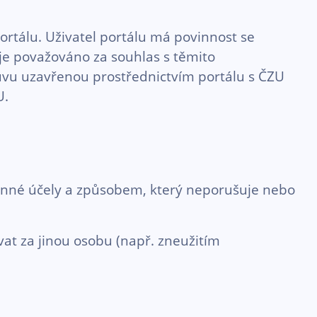
rtálu. Uživatel portálu má povinnost se
 je považováno za souhlas s těmito
vu uzavřenou prostřednictvím portálu s ČZU
U.
konné účely a způsobem, který neporušuje nebo
at za jinou osobu (např. zneužitím