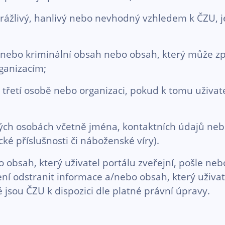
rážlivý, hanlivý nebo nevhodný vzhledem k ČZU, 
í nebo kriminální obsah nebo obsah, který může z
ganizacím;
třetí osobě nebo organizaci, pokud k tomu uživa
ných osobách včetně jména, kontaktních údajů nebo
é příslušnosti či náboženské víry).
sah, který uživatel portálu zveřejní, pošle nebo
í odstranit informace a/nebo obsah, který uživate
é jsou ČZU k dispozici dle platné právní úpravy.