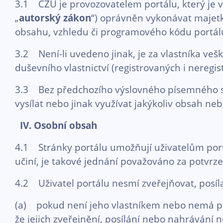
3.1 ČZU je provozovatelem portálu, který je v 
„
autorský zákon
“) oprávněn vykonávat majetk
obsahu, vzhledu či programového kódu portálu
3.2 Není-li uvedeno jinak, je za vlastníka v
duševního vlastnictví (registrovaných i nere
3.3 Bez předchozího výslovného písemného sou
vysílat nebo jinak využívat jakýkoliv obsah ne
IV. Osobní obsah
4.1 Stránky portálu umožňují uživatelům portá
učiní, je takové jednání považováno za potvrz
4.2 Uživatel portálu nesmí zveřejňovat, posí
(a) pokud není jeho vlastníkem nebo nemá přís
že jejich zveřejnění, posílání nebo nahrávání 