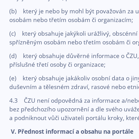
(b) který je nebo by mohl být považován za u
osobám nebo třetím osobám či organizacím;
(c) který obsahuje jakýkoli urážlivý, obscénn
spřízněným osobám nebo třetím osobám či or
(d) který obsahuje důvěrné informace o ČZU, 
příslušné třetí osoby či organizace;
(e) který obsahuje jakákoliv osobní data o ji
duševním a tělesném zdraví, rasové nebo etnick
4.3 ČZU není odpovědná za informace a/nebo ob
bez předchozího upozornění a dle svého uvážen
a podniknout vůči uživateli portálu kroky, kter
V. Přednost informací a obsahu na portále