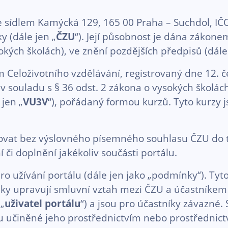
e sídlem Kamýcká 129, 165 00 Praha – Suchdol, IČO
y (dále jen „
ČZU
“). Její působnost je dána zákone
kých školách), ve znění pozdějších předpisů (dále 
m Celoživotního vzdělávání, registrovaný dne 12. č
v souladu s § 36 odst. 2 zákona o vysokých školách
 jen „
VU3V
“), pořádaný formou kurzů. Tyto kurzy 
at bez výslovného písemného souhlasu ČZU do te
i doplnění jakékoliv součásti portálu.
užívání portálu (dále jen jako „podmínky“). Tyto
nky upravují smluvní vztah mezi ČZU a účastníkem 
 „
uživatel portálu
“) a jsou pro účastníky závazné
lu učiněné jeho prostřednictvím nebo prostřednic