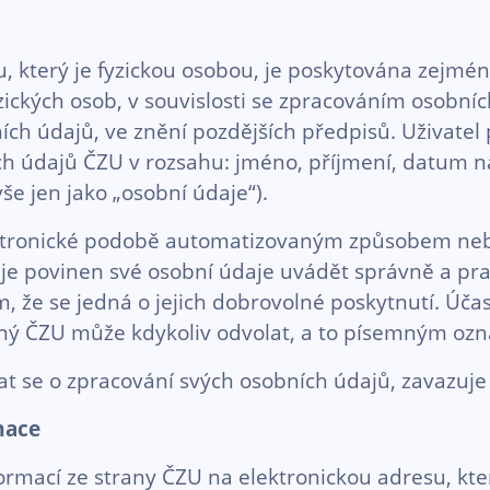
, který je fyzickou osobou, je poskytována zejm
ckých osob, v souvislosti se zpracováním osobníc
ích údajů, ve znění pozdějších předpisů. Uživatel
h údajů ČZU v rozsahu: jméno, příjmení, datum nar
vše jen jako „osobní údaje“).
ktronické podobě automatizovaným způsobem ne
je povinen své osobní údaje uvádět správně a prav
, že se jedná o jejich dobrovolné poskytnutí. Účas
ený ČZU může kdykoliv odvolat, a to písemným o
vat se o zpracování svých osobních údajů, zavazuj
mace
ormací ze strany ČZU na elektronickou adresu, kte