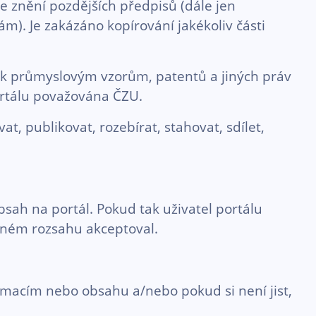
ve znění pozdějších předpisů (dále jen
). Je zakázáno kopírování jakékoliv části
v k průmyslovým vzorům, patentů a jiných práv
ortálu považována ČZU.
 publikovat, rozebírat, stahovat, sdílet,
sah na portál. Pokud tak uživatel portálu
plném rozsahu akceptoval.
rmacím nebo obsahu a/nebo pokud si není jist,