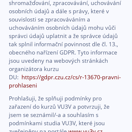
shromažďování, zpracovávání, uchovávání
osobních údajů a dále s právy, které v
souvislosti se zpracováváním a
uchováváním osobních údajů mohu vůči
správci údajů uplatnit a že správce údajů
tak splnil informační povinnost dle čl. 13.,
obecného nařízení GDPR. Tyto informace
jsou uvedeny na webových stránkách
organizátora kurzu
DU:
https://gdpr.czu.cz/cs/r-13670-pravni-
prohlaseni
Prohlašuji, že splňuji podmínky pro
zařazení do kurzů VU3V a potvrzuji, že
jsem se seznámil/-a a souhlasím s
podmínkami studia VU3V, které jsou
zveřejněny na portále
www.vu3v.cz
.