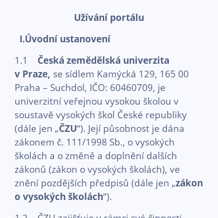
Užívání portálu
I.Úvodní ustanovení
1.1
Česká zemědělská univerzita
v Praze,
se sídlem Kamýcká 129, 165 00
Praha – Suchdol, IČO: 60460709, je
univerzitní veřejnou vysokou školou v
soustavě vysokých škol České republiky
(dále jen „
ČZU
“). Její působnost je dána
zákonem č. 111/1998 Sb., o vysokých
školách a o změně a doplnění dalších
zákonů (zákon o vysokých školách), ve
znění pozdějších předpisů (dále jen „
zákon
o vysokých školách
“).
1.2 ČZU zajišťuje v rámci své činnosti