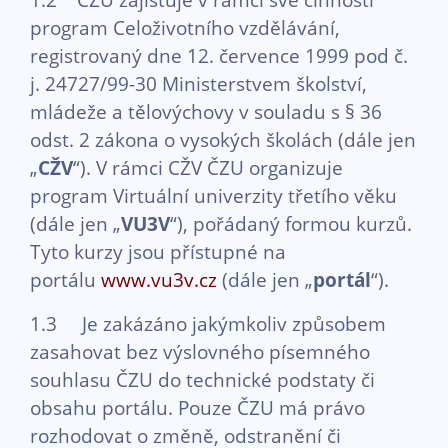
program Celoživotního vzdělávání,
registrovaný dne 12. července 1999 pod č.
j. 24727/99-30 Ministerstvem školství,
mládeže a tělovýchovy v souladu s § 36
odst. 2 zákona o vysokých školách (dále jen
„
CŽV
“). V rámci CŽV ČZU organizuje
program Virtuální univerzity třetího věku
(dále jen „
VU3V
“), pořádaný formou kurzů.
Tyto kurzy jsou přístupné na
portálu
www.vu3v.cz
(dále jen „
portál
“).
1.3 Je zakázáno jakýmkoliv způsobem
zasahovat bez výslovného písemného
souhlasu ČZU do technické podstaty či
obsahu portálu. Pouze ČZU má právo
rozhodovat o změně, odstranění či