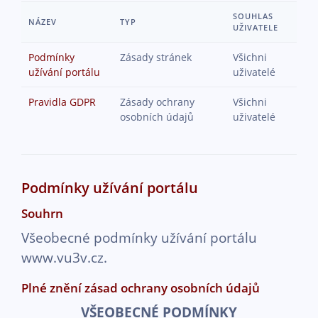
Přejít k hlavnímu obsahu
SOUHLAS
NÁZEV
TYP
UŽIVATELE
Podmínky
Zásady stránek
Všichni
užívání portálu
uživatelé
Pravidla GDPR
Zásady ochrany
Všichni
osobních údajů
uživatelé
Podmínky užívání portálu
Souhrn
Všeobecné podmínky užívání portálu
www.vu3v.cz.
Plné znění zásad ochrany osobních údajů
VŠEOBECNÉ PODMÍNKY