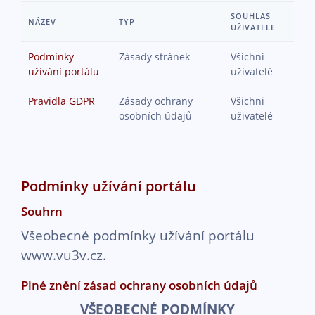
Přejít k hlavnímu obsahu
SOUHLAS
NÁZEV
TYP
UŽIVATELE
Podmínky
Zásady stránek
Všichni
užívání portálu
uživatelé
Pravidla GDPR
Zásady ochrany
Všichni
osobních údajů
uživatelé
Podmínky užívání portálu
Souhrn
Všeobecné podmínky užívání portálu
www.vu3v.cz.
Plné znění zásad ochrany osobních údajů
VŠEOBECNÉ PODMÍNKY