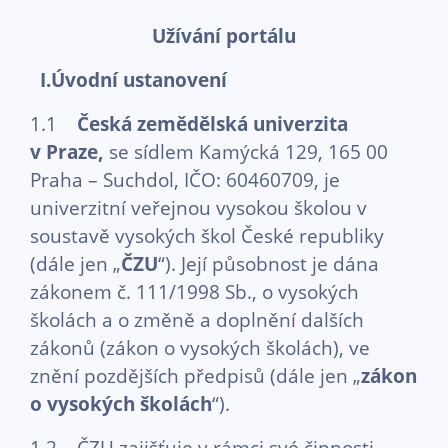
Užívání portálu
I.Úvodní ustanovení
1.1
Česká zemědělská univerzita
v Praze,
se sídlem Kamýcká 129, 165 00
Praha – Suchdol, IČO: 60460709, je
univerzitní veřejnou vysokou školou v
soustavě vysokých škol České republiky
(dále jen „
ČZU
“). Její působnost je dána
zákonem č. 111/1998 Sb., o vysokých
školách a o změně a doplnění dalších
zákonů (zákon o vysokých školách), ve
znění pozdějších předpisů (dále jen „
zákon
o vysokých školách
“).
1.2 ČZU zajišťuje v rámci své činnosti