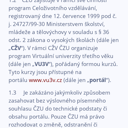
program Celoživotního vzdělávání,
registrovaný dne 12. července 1999 pod č.
j. 24727/99-30 Ministerstvem školství,
mládeže a tělovýchovy v souladu s § 36
odst. 2 zákona o vysokých školách (dále jen
„
CŽV
“). V rámci CŽV ČZU organizuje
program Virtuální univerzity třetího věku
(dále jen „
VU3V
“), pořádaný formou kurzů.
Tyto kurzy jsou přístupné na
portálu
www.vu3v.cz
(dále jen „
portál
“).
1.3 Je zakázáno jakýmkoliv způsobem
zasahovat bez výslovného písemného
souhlasu ČZU do technické podstaty či
obsahu portálu. Pouze ČZU má právo
rozhodovat o změně, odstranění či