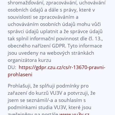
shromažďování, zpracovávání, uchovávání
osobních údajů a dále s právy, které v
souvislosti se zpracováváním a
uchováváním osobních údajů mohu vůči
správci údajů uplatnit a že správce údajů
tak splnil informační povinnost dle čl. 13.,
obecného nařízení GDPR. Tyto informace
jsou uvedeny na webových stránkách
organizátora kurzu
DU:
https://gdpr.czu.cz/cs/r-13670-pravni-
prohlaseni
Prohlašuji, že splňuji podmínky pro
zařazení do kurzů VU3V a potvrzuji, že
jsem se seznámil/-a a souhlasím s
podmínkami studia VU3V, které jsou
zveřejněny na portále
www.vu3v.cz
.