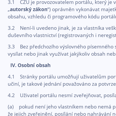
3.1 ČZU je provozovatelem portálu, který je v 
„
autorský zákon
“) oprávněn vykonávat majetk
obsahu, vzhledu či programového kódu portálu
3.2 Není-li uvedeno jinak, je za vlastníka v
duševního vlastnictví (registrovaných i nere
3.3 Bez předchozího výslovného písemného sou
vysílat nebo jinak využívat jakýkoliv obsah ne
IV. Osobní obsah
4.1 Stránky portálu umožňují uživatelům portá
učiní, je takové jednání považováno za potvrz
4.2 Uživatel portálu nesmí zveřejňovat, posí
(a) pokud není jeho vlastníkem nebo nemá přís
že jejich zveřejnění, posílání nebo nahrávání 