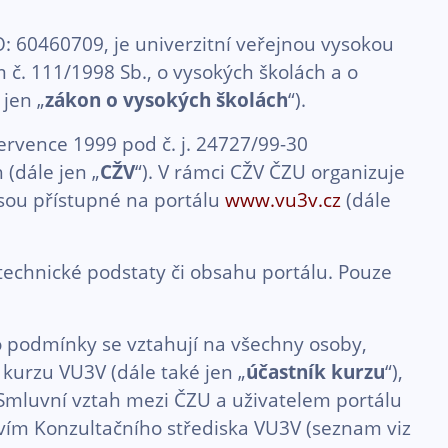
: 60460709, je univerzitní veřejnou vysokou
m č. 111/1998 Sb., o vysokých školách a o
jen „
zákon o vysokých školách
“).
ervence 1999 pod č. j. 24727/99-30
 (dále jen „
CŽV
“). V rámci CŽV ČZU organizuje
jsou přístupné na portálu
www.vu3v.cz
(dále
chnické podstaty či obsahu portálu. Pouze
 podmínky se vztahují na všechny osoby,
kurzu VU3V (dále také jen „
účastník kurzu
“),
. Smluvní vztah mezi ČZU a uživatelem portálu
tvím Konzultačního střediska VU3V (seznam viz