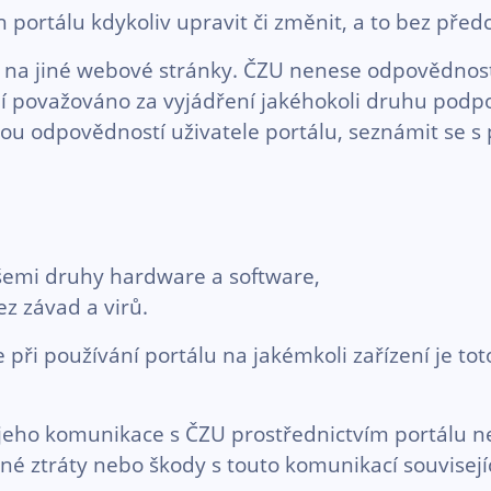
portálu kdykoliv upravit či změnit, a to bez před
na jiné webové stránky. ČZU nenese odpovědnost
 považováno za vyjádření jakéhokoli druhu podpor
ou odpovědností uživatele portálu, seznámit se s 
šemi druhy hardware a software,
z závad a virů.
e při používání portálu na jakémkoli zařízení je t
 jeho komunikace s ČZU prostřednictvím portálu ne
 ztráty nebo škody s touto komunikací souvisejíc