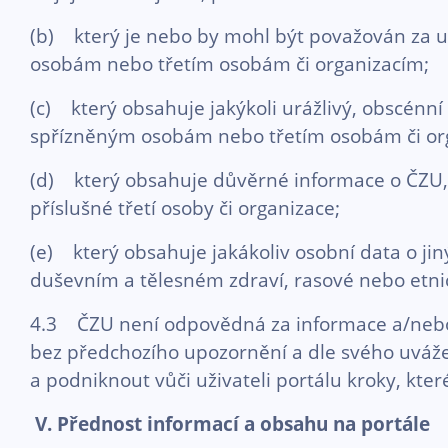
(b) který je nebo by mohl být považován za u
osobám nebo třetím osobám či organizacím;
(c) který obsahuje jakýkoli urážlivý, obscénn
spřízněným osobám nebo třetím osobám či or
(d) který obsahuje důvěrné informace o ČZU, 
příslušné třetí osoby či organizace;
(e) který obsahuje jakákoliv osobní data o ji
duševním a tělesném zdraví, rasové nebo etnick
4.3 ČZU není odpovědná za informace a/nebo ob
bez předchozího upozornění a dle svého uvážen
a podniknout vůči uživateli portálu kroky, kter
V. Přednost informací a obsahu na portále