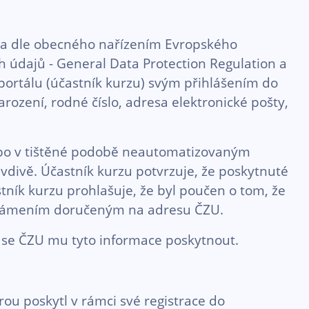
éna dle obecného nařízením Evropského
h údajů - General Data Protection Regulation a
 portálu (účastník kurzu) svým přihlášením do
ození, rodné číslo, adresa elektronické pošty,
bo v tištěné podobě neautomatizovaným
divě. Účastník kurzu potvrzuje, že poskytnuté
tník kurzu prohlašuje, že byl poučen o tom, že
známením doručeným na adresu ČZU.
e se ČZU mu tyto informace poskytnout.
rou poskytl v rámci své registrace do