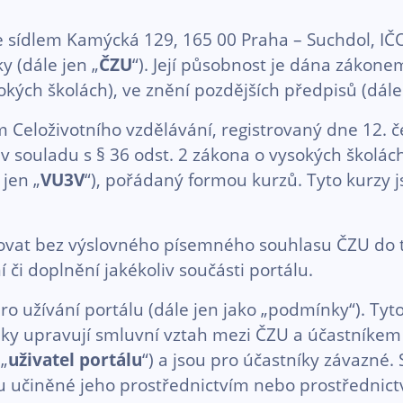
e sídlem Kamýcká 129, 165 00 Praha – Suchdol, IČO
y (dále jen „
ČZU
“). Její působnost je dána zákone
kých školách), ve znění pozdějších předpisů (dále 
m Celoživotního vzdělávání, registrovaný dne 12. č
v souladu s § 36 odst. 2 zákona o vysokých školách
 jen „
VU3V
“), pořádaný formou kurzů. Tyto kurzy 
at bez výslovného písemného souhlasu ČZU do te
i doplnění jakékoliv součásti portálu.
užívání portálu (dále jen jako „podmínky“). Tyto
nky upravují smluvní vztah mezi ČZU a účastníkem 
 „
uživatel portálu
“) a jsou pro účastníky závazné
lu učiněné jeho prostřednictvím nebo prostřednic