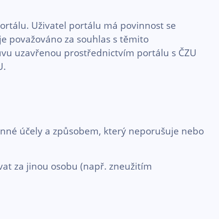
rtálu. Uživatel portálu má povinnost se
 je považováno za souhlas s těmito
vu uzavřenou prostřednictvím portálu s ČZU
U.
konné účely a způsobem, který neporušuje nebo
at za jinou osobu (např. zneužitím