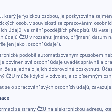
, který je fyzickou osobou, je poskytována zejm
ckých osob, v souvislosti se zpracováním osobníc
ích údajů, ve znění pozdějších předpisů. Uživatel
h údajů ČZU v rozsahu: jméno, příjmení, datum nar
vše jen jako „osobní údaje“).
ktronické podobě automatizovaným způsobem ne
je povinen své osobní údaje uvádět správně a prav
, že se jedná o jejich dobrovolné poskytnutí. Účas
ený ČZU může kdykoliv odvolat, a to písemným o
vat se o zpracování svých osobních údajů, zavazuj
mace
ormací ze strany ČZU na elektronickou adresu, kte