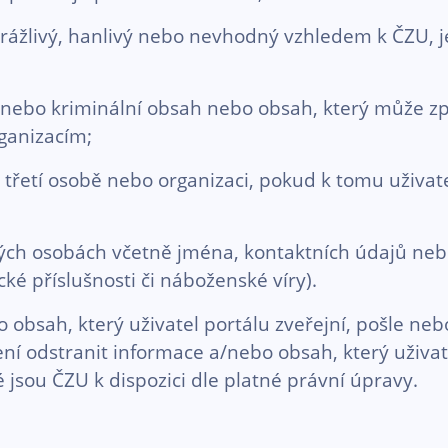
rážlivý, hanlivý nebo nevhodný vzhledem k ČZU, 
í nebo kriminální obsah nebo obsah, který může z
ganizacím;
třetí osobě nebo organizaci, pokud k tomu uživa
ných osobách včetně jména, kontaktních údajů nebo
é příslušnosti či náboženské víry).
sah, který uživatel portálu zveřejní, pošle nebo
í odstranit informace a/nebo obsah, který uživate
é jsou ČZU k dispozici dle platné právní úpravy.