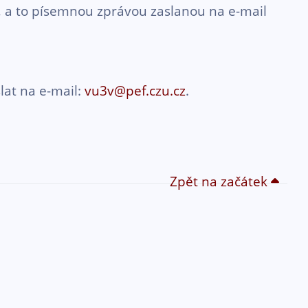
at, a to písemnou zprávou zaslanou na e-mail
lat na e-mail:
vu3v@pef.czu.cz
.
Zpět na začátek