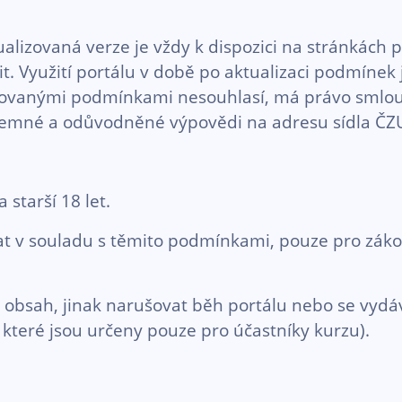
zovaná verze je vždy k dispozici na stránkách po
it. Využití portálu v době po aktualizaci podmínek
izovanými podmínkami nesouhlasí, má právo smlou
písemné a odůvodněné výpovědi na adresu sídla ČZ
starší 18 let.
vat v souladu s těmito podmínkami, pouze pro zá
 obsah, jinak narušovat běh portálu nebo se vydáv
 které jsou určeny pouze pro účastníky kurzu).