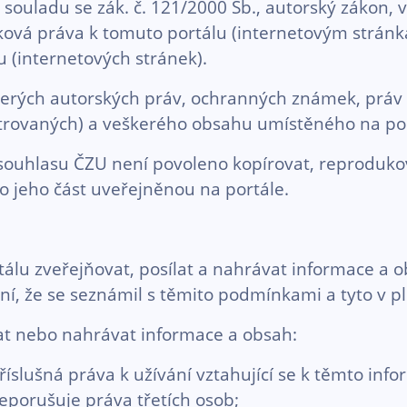
souladu se zák. č. 121/2000 Sb., autorský zákon, 
ová práva k tomuto portálu (internetovým stránkám
 (internetových stránek).
eškerých autorských práv, ochranných známek, prá
gistrovaných) a veškerého obsahu umístěného na p
hlasu ČZU není povoleno kopírovat, reprodukovat,
bo jeho část uveřejněnou na portále.
lu zveřejňovat, posílat a nahrávat informace a ob
ení, že se seznámil s těmito podmínkami a tyto v 
lat nebo nahrávat informace a obsah:
lušná práva k užívání vztahující se k těmto info
neporušuje práva třetích osob;