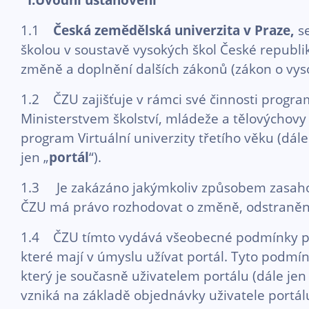
1.1
Česká zemědělská univerzita v Praze,
s
školou v soustavě vysokých škol České republik
změně a doplnění dalších zákonů (zákon o vyso
1.2 ČZU zajišťuje v rámci své činnosti progra
Ministerstvem školství, mládeže a tělovýchovy 
program Virtuální univerzity třetího věku (dále
jen „
portál
“).
1.3 Je zakázáno jakýmkoliv způsobem zasahov
ČZU má právo rozhodovat o změně, odstranění č
1.4 ČZU tímto vydává všeobecné podmínky pro 
které mají v úmyslu užívat portál. Tyto podmí
který je současně uživatelem portálu (dále jen
vzniká na základě objednávky uživatele portá