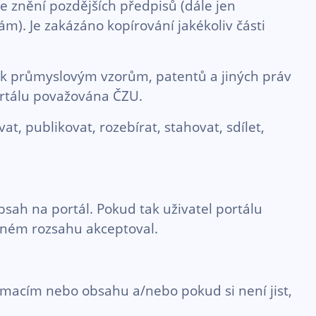
ve znění pozdějších předpisů (dále jen
). Je zakázáno kopírování jakékoliv části
v k průmyslovým vzorům, patentů a jiných práv
ortálu považována ČZU.
 publikovat, rozebírat, stahovat, sdílet,
sah na portál. Pokud tak uživatel portálu
plném rozsahu akceptoval.
rmacím nebo obsahu a/nebo pokud si není jist,