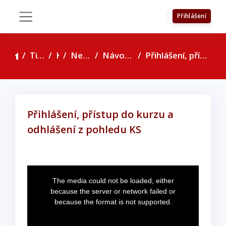
Přejít k hlavnímu obsahu
Přihlášení
Boční panel
Titulní stránka
Kurzy
Nejčastější dotazy
Návody na obsluhu portálu
Přihlášení, přístup do kurzu a odhlášení z pohledu KS
Přihlášení, přístup do kurzu a
odhlášení z pohledu KS
Požadavky na absolvování
T
The media could not be loaded, either
h
because the server or network failed or
i
because the format is not supported.
s