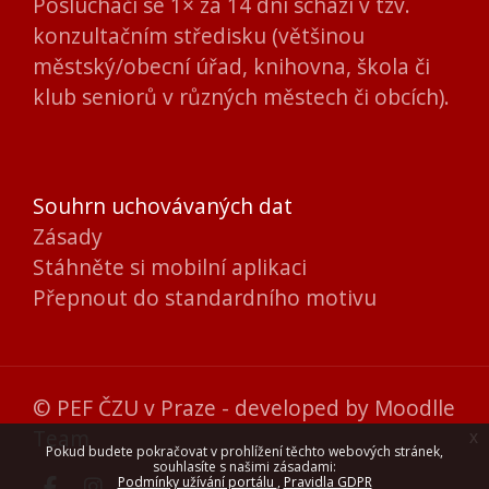
Posluchači se 1× za 14 dní schází v tzv.
konzultačním středisku (většinou
městský/obecní úřad, knihovna, škola či
klub seniorů v různých městech či obcích).
Souhrn uchovávaných dat
Zásady
Stáhněte si mobilní aplikaci
Přepnout do standardního motivu
© PEF ČZU v Praze - developed by
Moodlle
Team
x
Pokud budete pokračovat v prohlížení těchto webových stránek,
souhlasíte s našimi zásadami:
Podmínky užívání portálu
Pravidla GDPR