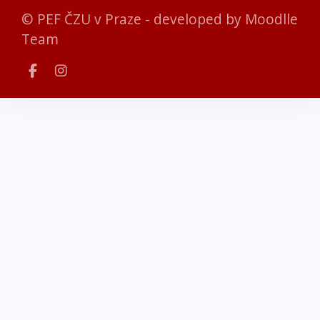
© PEF ČZU v Praze - developed by
Moodlle
Team