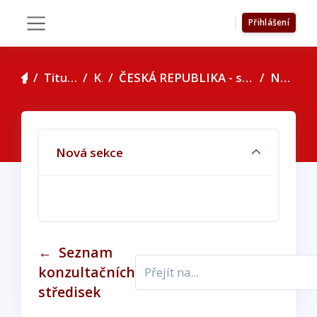
Přejít k hlavnímu obsahu
Přihlášení
Boční panel
Titulní stránka
Kurzy
ČESKÁ REPUBLIKA - seznam konzultačních středisek
Nová sekce
Osnova sekce
Nová sekce
←
Seznam
konzultačních
středisek