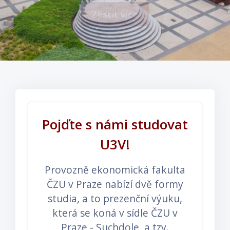
Zjistit více
Přeskočit: Call-to-Action
Bloky
Pojďte s námi studovat
U3V!
Provozně ekonomická fakulta
ČZU v Praze nabízí dvě formy
studia, a to prezenční výuku,
která se koná v sídle ČZU v
Praze - Suchdole, a tzv.