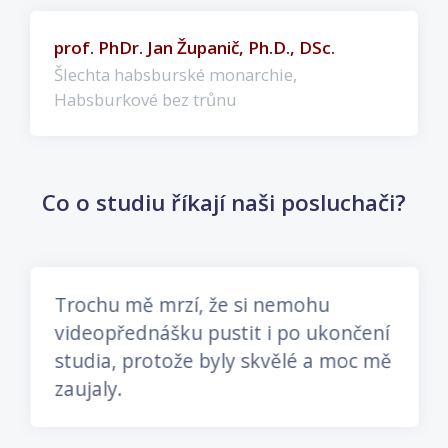
prof. PhDr. Jan Županič, Ph.D., DSc.
Šlechta habsburské monarchie,
Habsburkové bez trůnu
Přeskočit: Co o studiu říkají naši posluchači?
Co o studiu říkají naši posluchači?
Trochu mě mrzí, že si nemohu
videopřednášku pustit i po ukončení
studia, protože byly skvělé a moc mě
zaujaly.