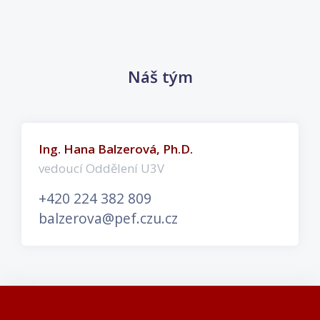
Přeskočit: Náš tým
Náš tým
Andrea Krejzová
studijní referentka
+420 224 382 280
krejzova@pef.czu.cz