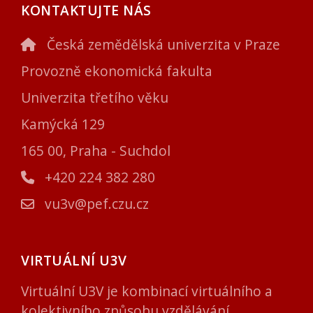
KONTAKTUJTE NÁS
Česká zemědělská univerzita v Praze
Provozně ekonomická fakulta
Univerzita třetího věku
Kamýcká 129
165 00, Praha - Suchdol
+420 224 382 280
vu3v@pef.czu.cz
VIRTUÁLNÍ U3V
Virtuální U3V je kombinací virtuálního a
kolektivního způsobu vzdělávání.