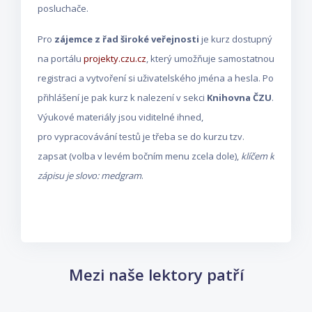
posluchače.
Pro
zájemce z řad široké veřejnosti
je kurz dostupný
na portálu
projekty.czu.cz
, který umožňuje samostatnou
registraci a vytvoření si uživatelského jména a hesla. Po
přihlášení je pak kurz k nalezení v sekci
Knihovna ČZU
.
Výukové materiály jsou viditelné ihned,
pro vypracovávání testů je třeba se do kurzu tzv.
zapsat (volba v levém bočním menu zcela dole),
klíčem k
zápisu je slovo: medgram
.
Přeskočit: Mezi naše lektory patří
Mezi naše lektory patří