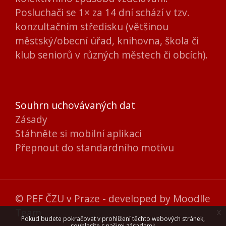
Posluchači se 1× za 14 dní schází v tzv.
konzultačním středisku (většinou
městský/obecní úřad, knihovna, škola či
klub seniorů v různých městech či obcích).
Souhrn uchovávaných dat
Zásady
Stáhněte si mobilní aplikaci
Přepnout do standardního motivu
© PEF ČZU v Praze - developed by
Moodlle
Team
x
Pokud budete pokračovat v prohlížení těchto webových stránek,
souhlasíte s našimi zásadami: