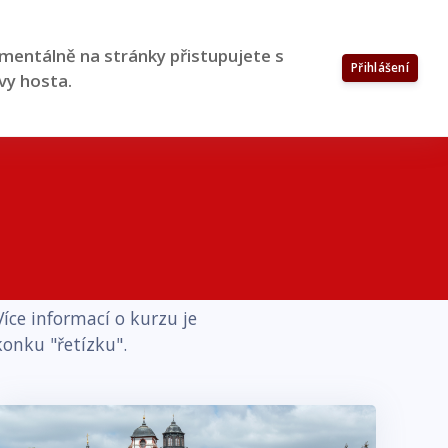
entálně na stránky přistupujete s
Přihlášení
vy hosta.
íce informací o kurzu je
konku "řetízku".