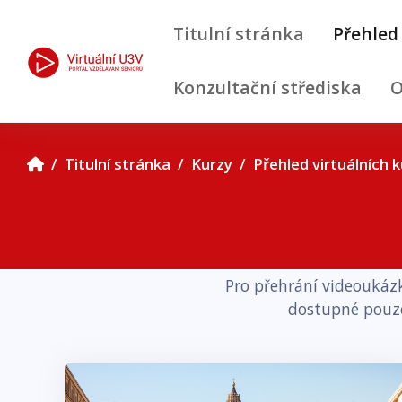
Přejít k hlavnímu obsahu
Titulní stránka
Přehled
Konzultační střediska
O
Titulní stránka
Kurzy
Přehled virtuálních 
Přeskočit: Přehled virtuálních kurzů
Bloky
Pro přehrání videoukázk
dostupné pouze 