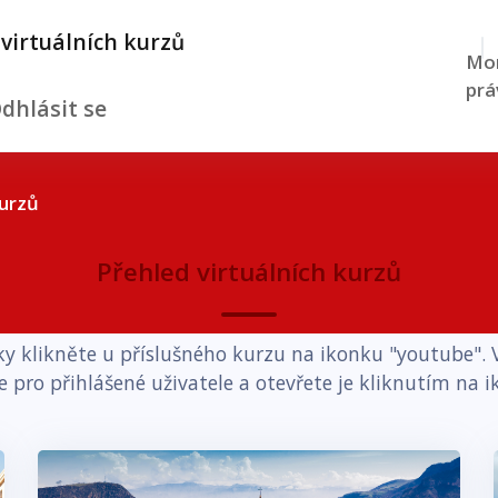
 virtuálních kurzů
Mom
prá
dhlásit se
kurzů
Přehled virtuálních kurzů
y klikněte u příslušného kurzu na ikonku "youtube". V
pro přihlášené uživatele a otevřete je kliknutím na i