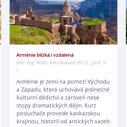
Arménie blízká i vzdálená
doc. Ing. PhDr. Petr Kokaisl, Ph.D., prof. h.
c.
Arménie je zemí na pomezí Východu
a Západu, která uchovává jedinečné
kulturní dědictví a zároveň nese
stopy dramatických dějin. Kurz
posluchače provede kavkazskou
krajinou, historií od antických vazeb