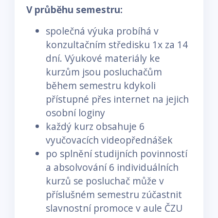
V průběhu sem
estr
u:
společná výuka probíhá v
konzultačním středisku 1x za 14
dní. Výukové materiály ke
kurzům jsou posluchačům
během semestru kdykoli
přístupné přes internet na jejich
osobní loginy
každý kurz obsahuje 6
vyučovacích videopřednášek
po splnění studijních povinností
a absolvování 6 individuálních
kurzů se posluchač může v
příslušném semestru zúčastnit
slavnostní promoce v aule ČZU