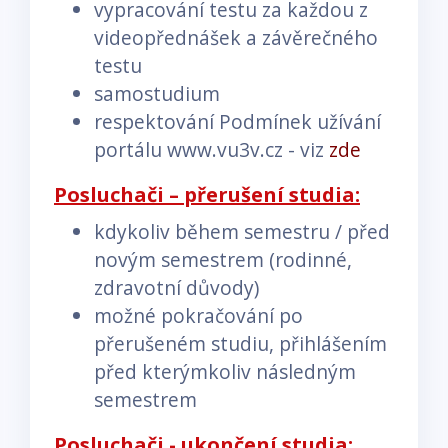
vypracování testu za každou z
videopřednášek a závěrečného
testu
samostudium
respektování Podmínek užívání
portálu www.vu3v.cz - viz
zde
Posluchači – přerušení studia:
kdykoliv během semestru / před
novým semestrem (rodinné,
zdravotní důvody)
možné pokračování po
přerušeném studiu, přihlášením
před kterýmkoliv následným
semestrem
Posluchači - ukončení studia: