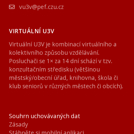
vu3v@pef.czu.cz
VIRTUÁLNÍ U3V
Virtuální U3V je kombinací virtuálního a
kolektivního způsobu vzdělávání.
Posluchači se 1× za 14 dní schází v tzv.
konzultačním středisku (většinou
městský/obecní úřad, knihovna, škola či
klub seniorů v různých městech či obcích).
Souhrn uchovávaných dat
Zásady
Stáhněte si mobilní aplikaci