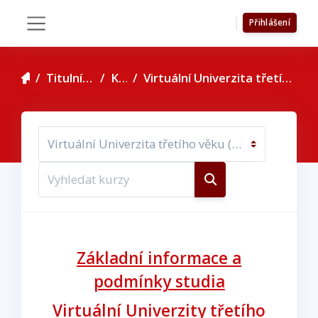
Přejít k hlavnímu obsahu
Přihlášení
Boční panel
Titulní stránka
Kurzy
Virtuální Univerzita třetího věku (EX, ET, EE)
Kategorie kurzů
Vyhledat kurzy
Vyhledat kurzy
Základní informace a
podmínky studia
Virtuální Univerzity třetího