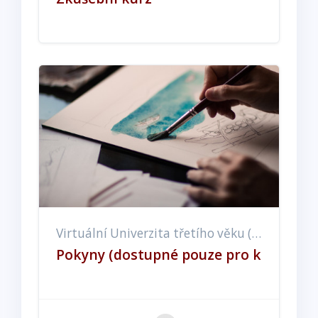
Virtuální Univerzita třetího věku (EX, ET, EE)
Pokyny (dostupné pouze pro konzultač