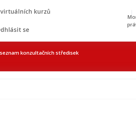
 virtuálních kurzů
Mom
prá
dhlásit se
seznam konzultačních středisek