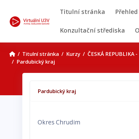
Přejít k hlavnímu obsahu
Titulní stránka
Přehled
Konzultační střediska
O
Titulní stránka
Kurzy
ČESKÁ REPUBLIKA - 
Pardubický kraj
Osnova sekce
Pardubický kraj
Okres
Chrudim