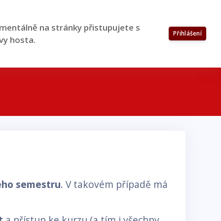
entálně na stránky přistupujete s
Přihlášení
vy hosta.
ného semestru
. V takovém případě má
t
a přístup ke kurzu (a tím i všechny