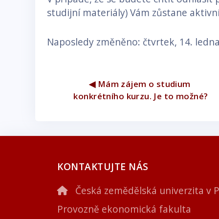
studijní materiály) Vám zůstane aktiv
Naposledy změněno: čtvrtek, 14. ledna
◀︎ Mám zájem o studium 
konkrétního kurzu. Je to možné?
KONTAKTUJTE NÁS
Česká zemědělská univerzita v 
Provozně ekonomická fakulta