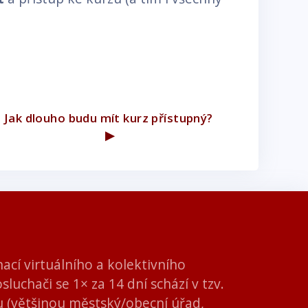
Jak dlouho budu mít kurz přístupný? 
▶︎
ací virtuálního a kolektivního
luchači se 1× za 14 dní schází v tzv.
u (většinou městský/obecní úřad,