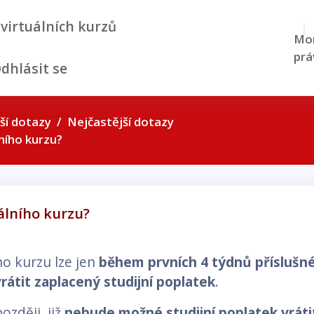
 virtuálních kurzů
Mom
prá
dhlásit se
ší dotazy
Nejčastější dotazy
ního kurzu?
álního kurzu?
ho kurzu lze jen
během prvních 4 týdnů přísluš
vrátit zaplacený studijní poplatek
.
ozději, již
nebude možné studijní poplatek vráti