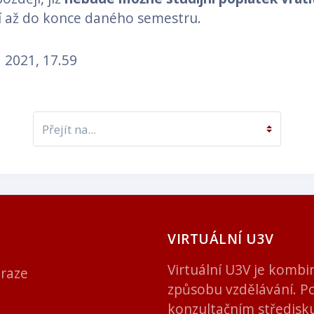
ní až do konce daného semestru.
 2021, 17.59
Přejít na...
VIRTUÁLNÍ U3V
Virtuální U3V je kombin
Praze
způsobu vzdělávání. Pos
konzultačním středisk