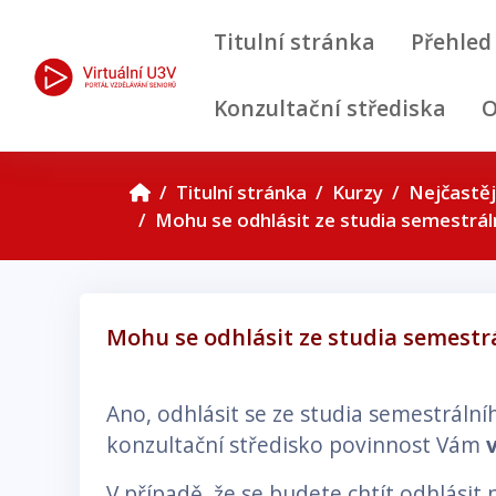
Přejít k hlavnímu obsahu
Titulní stránka
Přehled
Konzultační střediska
O
Titulní stránka
Kurzy
Nejčastěj
Mohu se odhlásit ze studia semestrál
Mohu se odhlásit ze studia semestr
Požadavky na absolvování
Ano, odhlásit se ze studia semestrální
konzultační středisko povinnost Vám
V případě, že se budete chtít odhlásit p