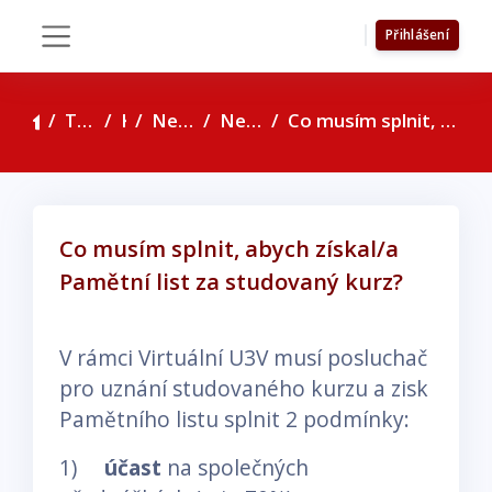
Přejít k hlavnímu obsahu
Přihlášení
Boční panel
Titulní stránka
Kurzy
Nejčastější dotazy
Nejčastější dotazy
Co musím splnit, abych získal/a Pamětní list za studovaný kurz?
Co musím splnit, abych získal/a
Pamětní list za studovaný kurz?
Požadavky na absolvování
V rámci Virtuální U3V musí posluchač
pro uznání studovaného kurzu a zisk
Pamětního listu splnit 2 podmínky:
1)
účast
na společných