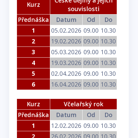
České dějiny a jejich
Kurz
souvislosti
Přednáška
Datum
Od
Do
1
05.02.2026
09.00
10.30
2
19.02.2026
09.00
10.30
3
05.03.2026
09.00
10.30
4
19.03.2026
09.00
10.30
5
02.04.2026
09.00
10.30
6
16.04.2026
09.00
10.30
Kurz
Včelařský rok
Přednáška
Datum
Od
Do
1
12.02.2026
09.00
10.30
2
26.02.2026
09.00
10.30