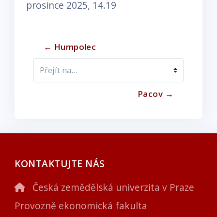
prosince 2025, 14.19
← Humpolec
Přejít na...
Pacov →
KONTAKTUJTE NÁS
Česká zemědělská univerzita v Praze
Provozně ekonomická fakulta