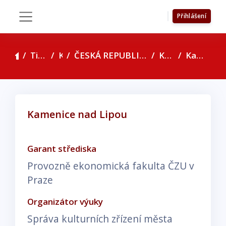
Přejít k hlavnímu obsahu
Přihlášení
Boční panel
Titulní stránka
Kurzy
ČESKÁ REPUBLIKA - seznam konzultačních středisek
Kraj Vysočina
Kamenice nad Lipou
Kamenice nad Lipou
Požadavky na absolvování
Garant střediska
Provozně ekonomická fakulta ČZU v
Praze
Organizátor výuky
Správa kulturních zřízení města