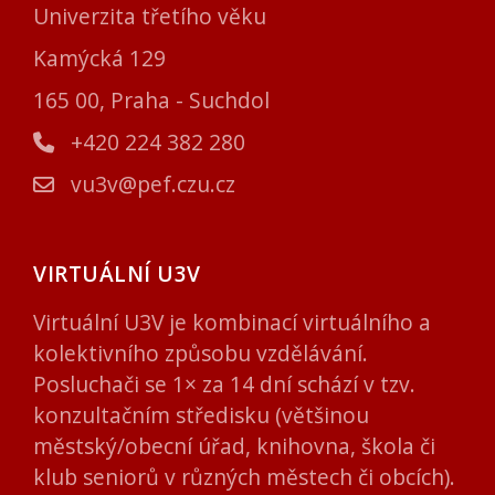
Univerzita třetího věku
Kamýcká 129
165 00, Praha - Suchdol
+420 224 382 280
vu3v@pef.czu.cz
VIRTUÁLNÍ U3V
Virtuální U3V je kombinací virtuálního a
kolektivního způsobu vzdělávání.
Posluchači se 1× za 14 dní schází v tzv.
konzultačním středisku (většinou
městský/obecní úřad, knihovna, škola či
klub seniorů v různých městech či obcích).