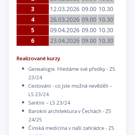
3
12.03.2026
09.00
10.30
4
26.03.2026
09.00
10.30
5
09.04.2026
09.00
10.30
6
23.04.2026
09.00
10.30
Realizované kurzy
Genealogie. Hledáme své předky - ZS
23/24
Cestování - co jste možná nevěděli –
LS 23/24
Santini – LS 23/24
Barokní architektura v Čechách - ZS
24/25
Čínská medicína v naší zahrádce - ZS