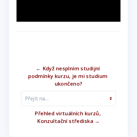
i
s
a
m
o
d
a
l
← Když nesplním studijní 
w
podmínky kurzu, je mi studium 
i
ukončeno?
n
d
Přejít na...
o
w
Přehled virtuálních kurzů, 
Konzultační střediska →
.