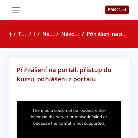
Přejít k hlavnímu obsahu
Přihlášení
Boční panel
Titulní stránka
Kurzy
Nejčastější dotazy
Návody na obsluhu portálu
Přihlášení na portál, přístup do kurzu, odhlášení z portálu
Přihlášení na portál, přístup do
kurzu, odhlášení z portálu
Požadavky na absolvování
T
The media could not be loaded, either
h
because the server or network failed or
i
because the format is not supported.
s