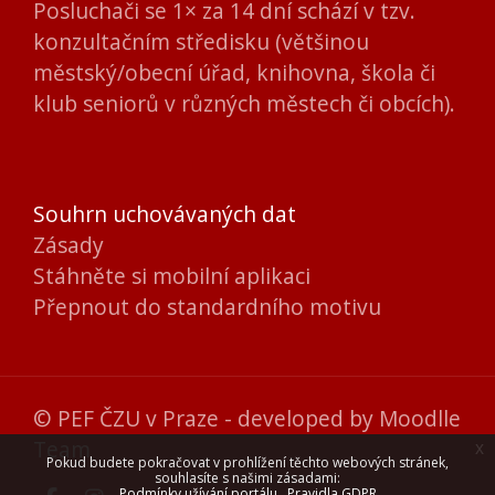
Posluchači se 1× za 14 dní schází v tzv.
konzultačním středisku (většinou
městský/obecní úřad, knihovna, škola či
klub seniorů v různých městech či obcích).
Souhrn uchovávaných dat
Zásady
Stáhněte si mobilní aplikaci
Přepnout do standardního motivu
© PEF ČZU v Praze - developed by
Moodlle
Team
x
Pokud budete pokračovat v prohlížení těchto webových stránek,
souhlasíte s našimi zásadami:
Podmínky užívání portálu
Pravidla GDPR