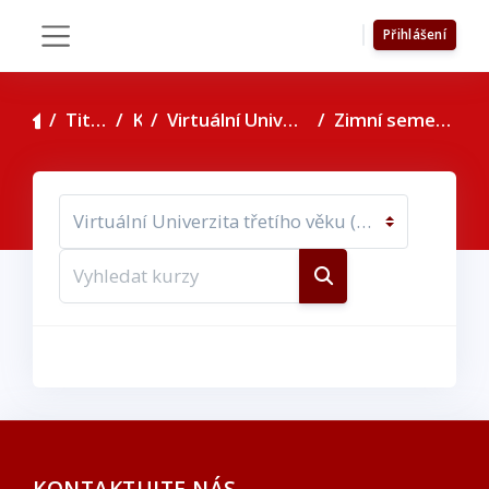
Přejít k hlavnímu obsahu
Přihlášení
Boční panel
Titulní stránka
Kurzy
Virtuální Univerzita třetího věku (EX, ET, EE)
Zimní semestr VU3V 26/27 (EX, ET, EE)
Kategorie kurzů
Vyhledat kurzy
Vyhledat kurzy
KONTAKTUJTE NÁS