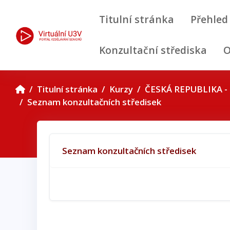
Přejít k hlavnímu obsahu
Titulní stránka
Přehled
Konzultační střediska
O
Titulní stránka
Kurzy
ČESKÁ REPUBLIKA - 
Seznam konzultačních středisek
Osnova sekce
Seznam konzultačních středisek