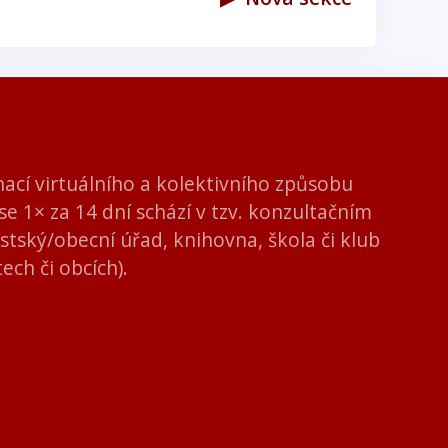
nací virtuálního a kolektivního způsobu
se 1× za 14 dní schází v tzv. konzultačním
stský/obecní úřad, knihovna, škola či klub
ech či obcích).