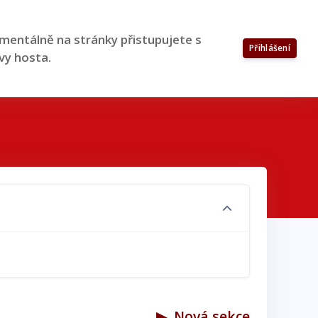
entálně na stránky přistupujete s
Přihlášení
vy hosta.
▶︎
Nová sekce