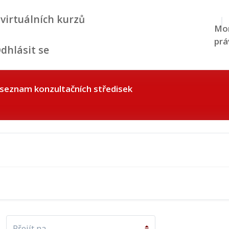
 virtuálních kurzů
Mom
prá
dhlásit se
seznam konzultačních středisek