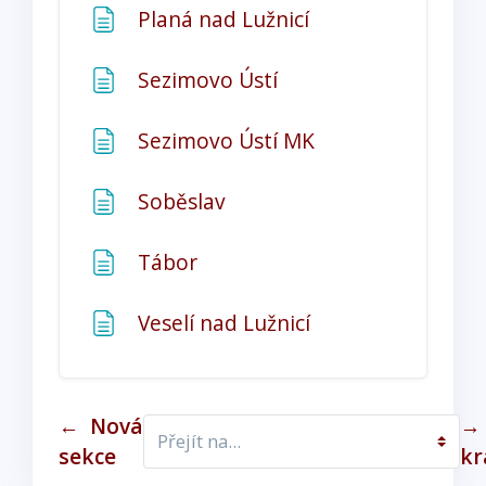
Stránka
Planá nad Lužnicí
Stránka
Sezimovo Ústí
Stránka
Sezimovo Ústí MK
Stránka
Soběslav
Stránka
Tábor
Stránka
Veselí nad Lužnicí
←
Nová
→
sekce
kr