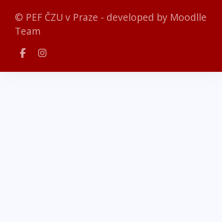
© PEF ČZU v Praze - developed by
Moodlle
Team