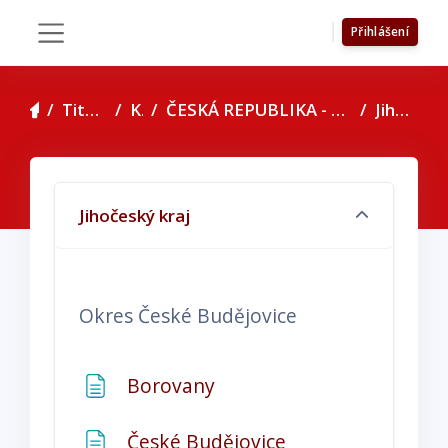
Přejít k hlavnímu obsahu
Přihlášení
Boční panel
Titulní stránka
Kurzy
ČESKÁ REPUBLIKA - seznam konzultačních středisek
Jihočeský kraj
Osnova sekce
Jihočeský kraj
Okres
České Budějovice
Stránka
Borovany
Stránka
České Budějovice