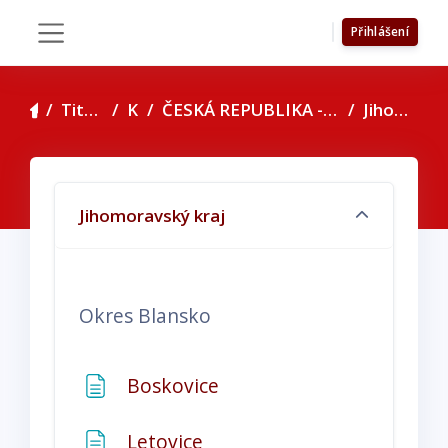
Přejít k hlavnímu obsahu
Přihlášení
Boční panel
Titulní stránka
Kurzy
ČESKÁ REPUBLIKA - seznam konzultačních středisek
Jihomoravský kraj
Osnova sekce
Jihomoravský kraj
Okres Blansko
Stránka
Boskovice
Stránka
Letovice