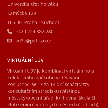
Univerzita třetího věku
Kamýcká 129
165 00, Praha - Suchdol
+420 224 382 280
vu3v@pef.czu.cz
VIRTUÁLNÍ U3V
Virtuální U3V je kombinací virtuálního a
kolektivního způsobu vzdělávání.
Posluchači se 1× za 14 dní schází v tzv.
konzultačním středisku (většinou
městský/obecní úřad, knihovna, škola či
klub seniorů v různých městech či obcích).