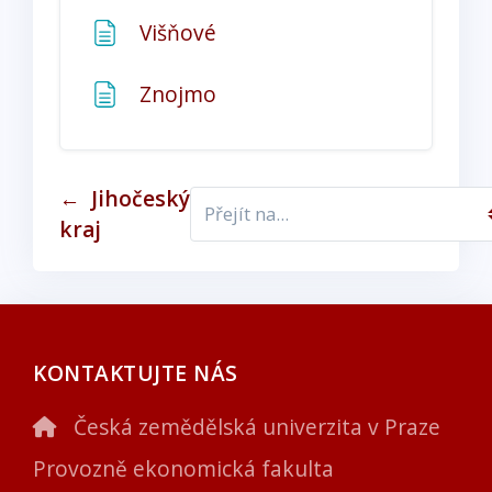
Stránka
Višňové
Stránka
Znojmo
←
Jihočeský
kraj
KONTAKTUJTE NÁS
Česká zemědělská univerzita v Praze
Provozně ekonomická fakulta