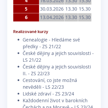
4
16.03.2026
13.30
15.30
5
30.03.2026
13.30
15.30
6
13.04.2026
13.30
15.30
Realizované kurzy
Genealogie - Hledáme své
předky - ZS 21/22
České dějiny a jejich souvislosti -
LS 21/22
České dějiny a jejich souvislosti
II. - ZS 22/23
Cestování, co jste možná
nevěděli - LS 22/23
Lidské zdraví - ZS 23/24
Každodenní život v barokních
Čechách a na Moravě – LS 23/24