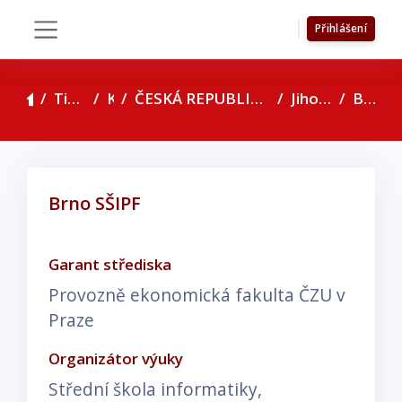
Přejít k hlavnímu obsahu
Přihlášení
Boční panel
Titulní stránka
Kurzy
ČESKÁ REPUBLIKA - seznam konzultačních středisek
Jihomoravský kraj
Brno SŠIPF
Brno SŠIPF
Požadavky na absolvování
Garant střediska
Provozně ekonomická fakulta ČZU v
Praze
Organizátor výuky
Střední škola informatiky,