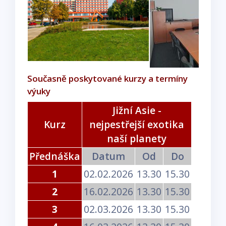
Současně poskytované kurzy a termíny
výuky
Jižní Asie -
Kurz
nejpestřejší exotika
naší planety
Přednáška
Datum
Od
Do
1
02.02.2026
13.30
15.30
2
16.02.2026
13.30
15.30
3
02.03.2026
13.30
15.30