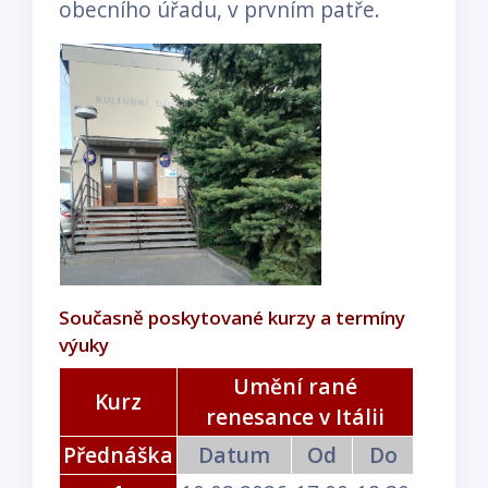
obecního úřadu, v prvním patře.
Současně poskytované kurzy a termíny
výuky
Umění rané
Kurz
renesance v Itálii
Přednáška
Datum
Od
Do