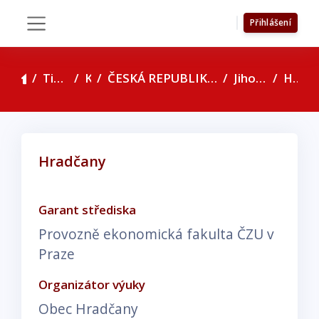
Přejít k hlavnímu obsahu
Přihlášení
Boční panel
Titulní stránka
Kurzy
ČESKÁ REPUBLIKA - seznam konzultačních středisek
Jihomoravský kraj
Hradčany
Hradčany
Požadavky na absolvování
Garant střediska
Provozně ekonomická fakulta ČZU v
Praze
Organizátor výuky
Obec Hradčany