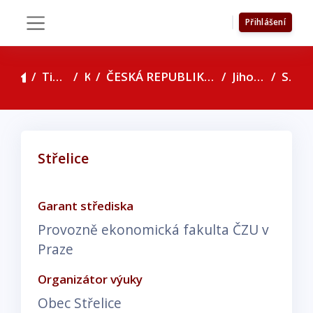
Přejít k hlavnímu obsahu
Přihlášení
Boční panel
Titulní stránka
Kurzy
ČESKÁ REPUBLIKA - seznam konzultačních středisek
Jihomoravský kraj
Střelice
Střelice
Požadavky na absolvování
Garant střediska
Provozně ekonomická fakulta ČZU v
Praze
Organizátor výuky
Obec Střelice