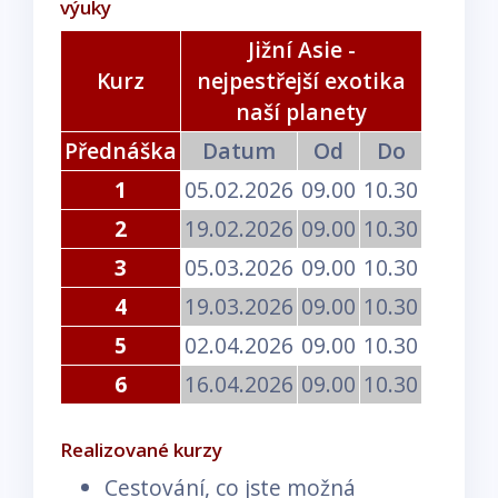
výuky
Jižní Asie -
Kurz
nejpestřejší exotika
naší planety
Přednáška
Datum
Od
Do
1
05.02.2026
09.00
10.30
2
19.02.2026
09.00
10.30
3
05.03.2026
09.00
10.30
4
19.03.2026
09.00
10.30
5
02.04.2026
09.00
10.30
6
16.04.2026
09.00
10.30
Realizované kurzy
Cestování, co jste možná