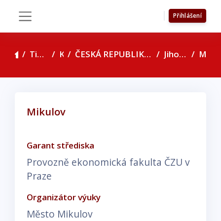
Přejít k hlavnímu obsahu
Přihlášení
Boční panel
Titulní stránka
Kurzy
ČESKÁ REPUBLIKA - seznam konzultačních středisek
Jihomoravský kraj
Mikulov
Mikulov
Požadavky na absolvování
Garant střediska
Provozně ekonomická fakulta ČZU v
Praze
Organizátor výuky
Město Mikulov