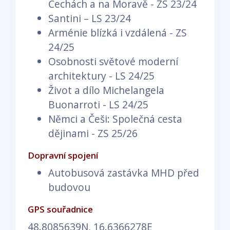
Čechách a na Moravě - ZS 23/24
Santini – LS 23/24
Arménie blízká i vzdálená - ZS
24/25
Osobnosti světové moderní
architektury - LS 24/25
Život a dílo Michelangela
Buonarroti - LS 24/25
Němci a Češi: Společná cesta
dějinami - ZS 25/26
Dopravní spojení
Autobusová zastávka MHD před
budovou
GPS souřadnice
48.8085639N, 16.6366278E