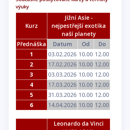
výuky
Jižní Asie -
Kurz
nejpestřejší exotika
naší planety
Přednáška
Datum
Od
Do
1
03.02.2026
10.00
12.00
2
17.02.2026
10.00
12.00
3
03.03.2026
10.00
12.00
4
17.03.2026
10.00
12.00
5
31.03.2026
10.00
12.00
6
14.04.2026
10.00
12.00
Leonardo da Vinci