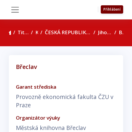
Přejít k hlavnímu obsahu
Přihlášení
Boční panel
Titulní stránka
Kurzy
ČESKÁ REPUBLIKA - seznam konzultačních středisek
Jihomoravský kraj
Břeclav
Břeclav
Požadavky na absolvování
Garant střediska
Provozně ekonomická fakulta ČZU v
Praze
Organizátor výuky
Městská knihovna Břeclav