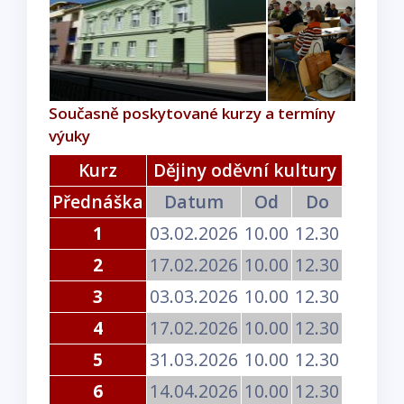
Současně poskytované kurzy a termíny
výuky
Kurz
Dějiny oděvní kultury
Přednáška
Datum
Od
Do
1
03.02.2026
10.00
12.30
2
17.02.2026
10.00
12.30
3
03.03.2026
10.00
12.30
4
17.02.2026
10.00
12.30
5
31.03.2026
10.00
12.30
6
14.04.2026
10.00
12.30