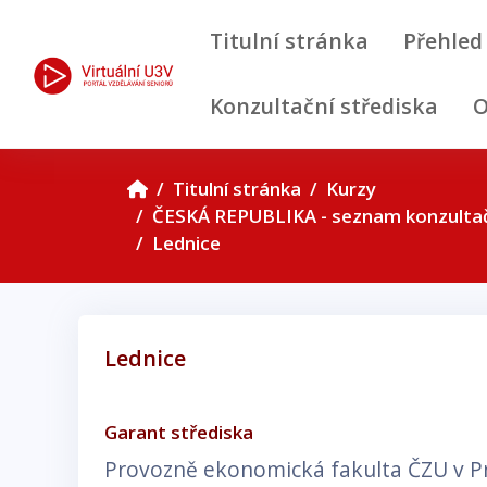
Přejít k hlavnímu obsahu
Titulní stránka
Přehled
Konzultační střediska
O
Titulní stránka
Kurzy
ČESKÁ REPUBLIKA - seznam konzultač
Lednice
Lednice
Požadavky na absolvování
Garant střediska
Provozně ekonomická fakulta ČZU v P