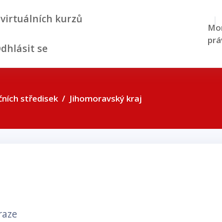
 virtuálních kurzů
Mom
prá
dhlásit se
ních středisek
Jihomoravský kraj
raze