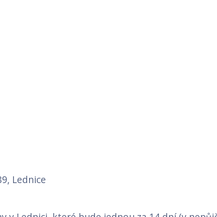
89, Lednice
y v Lednici, které bude jednou za 14 dní (v nepů