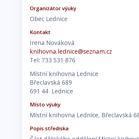
Organizátor výuky
Obec Lednice
Kontakt
Irena Nováková
knihovna.lednice@seznam.cz
Tel: 733 531 876
Místní knihovna Lednice
Břeclavská 689
691 44 Lednice
Místo výuky
Místní knihovna Lednice, Břeclavská 6
Popis střediska
Část dětského oddělení Místní knihovn