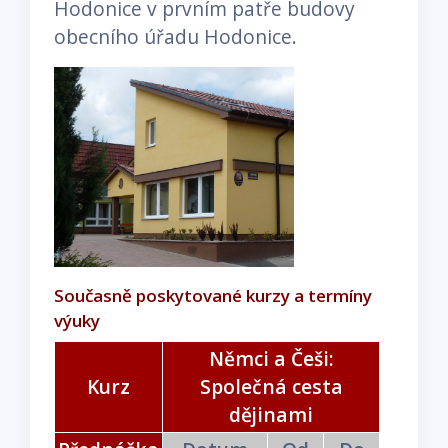
Hodonice v prvním patře budovy
obecního úřadu Hodonice.
Současně poskytované kurzy a termíny
výuky
Němci a Češi:
Kurz
Společná cesta
dějinami