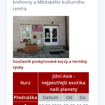
knihovny a Městského kulturního
centra.
Současně poskytované kurzy a termíny
výuky
Jižní Asie -
Kurz
nejpestřejší exotika
naší planety
Přednáška
Datum
Od
Do