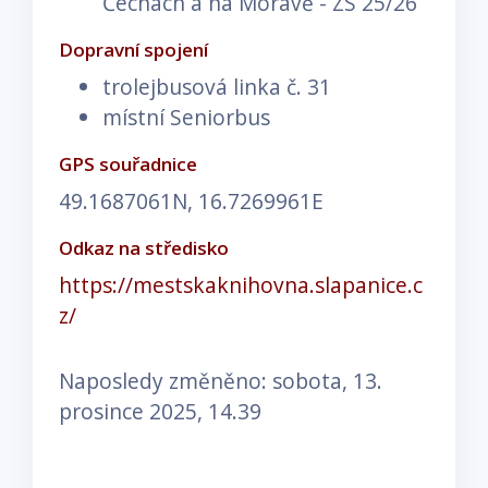
Čechách a na Moravě - ZS 25/26
Dopravní spojení
trolejbusová linka č. 31
místní Seniorbus
GPS souřadnice
49.1687061N, 16.7269961E
Odkaz na středisko
https://mestskaknihovna.slapanice.c
z/
Naposledy změněno: sobota, 13.
prosince 2025, 14.39