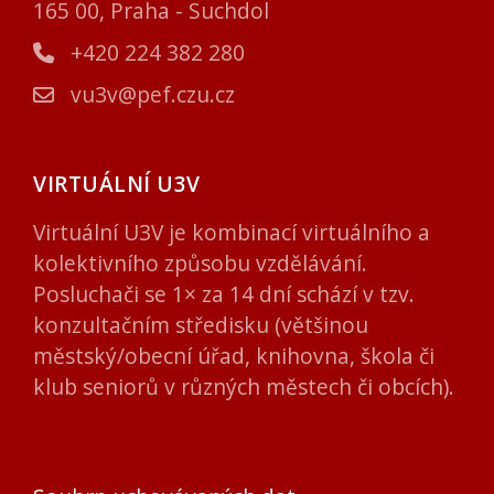
165 00, Praha - Suchdol
+420 224 382 280
vu3v@pef.czu.cz
VIRTUÁLNÍ U3V
Virtuální U3V je kombinací virtuálního a
kolektivního způsobu vzdělávání.
Posluchači se 1× za 14 dní schází v tzv.
konzultačním středisku (většinou
městský/obecní úřad, knihovna, škola či
klub seniorů v různých městech či obcích).