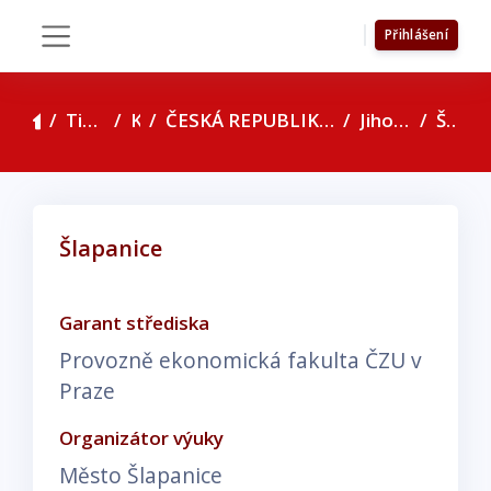
Přejít k hlavnímu obsahu
Přihlášení
Boční panel
Titulní stránka
Kurzy
ČESKÁ REPUBLIKA - seznam konzultačních středisek
Jihomoravský kraj
Šlapanice
Šlapanice
Požadavky na absolvování
Garant střediska
Provozně ekonomická fakulta ČZU v
Praze
Organizátor výuky
Město Šlapanice