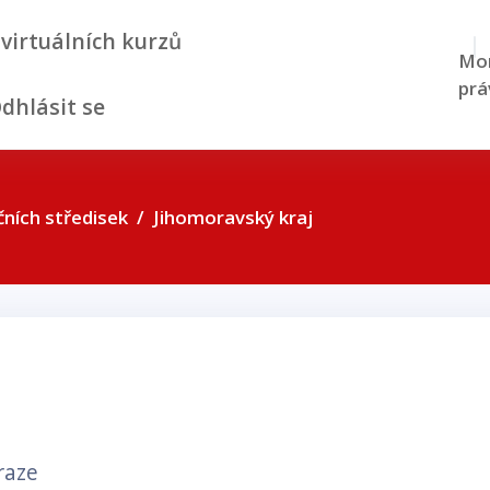
 virtuálních kurzů
Mom
prá
dhlásit se
ních středisek
Jihomoravský kraj
raze