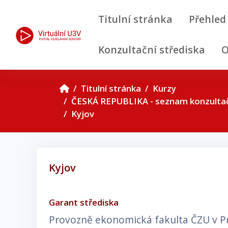
Přejít k hlavnímu obsahu
Titulní stránka
Přehled
Konzultační střediska
O
Titulní stránka
Kurzy
ČESKÁ REPUBLIKA - seznam konzultač
Kyjov
Kyjov
Požadavky na absolvování
Garant střediska
Provozně ekonomická fakulta ČZU v P