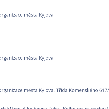
organizace města Kyjova
organizace města Kyjova
organizace města Kyjova, Třída Komenského 617/
ách Městské knihovny Kyjov. Knihovna se nachází 