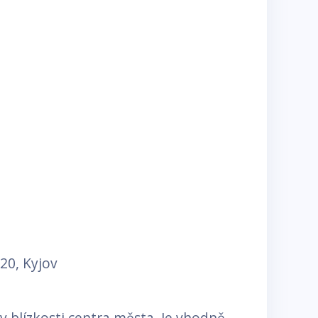
20, Kyjov
v blízkosti centra města. Je vhodně